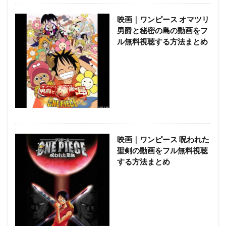
映画｜ワンピース オマツリ
男爵と秘密の島の動画をフ
ル無料視聴する方法まとめ
映画｜ワンピース 呪われた
聖剣の動画をフル無料視聴
する方法まとめ