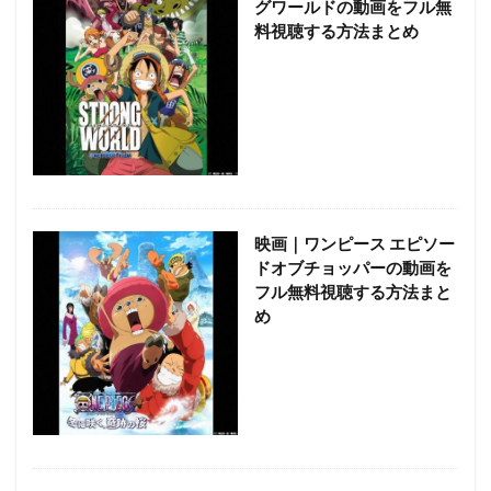
グワールドの動画をフル無
料視聴する方法まとめ
映画｜ワンピース エピソー
ドオブチョッパーの動画を
フル無料視聴する方法まと
め