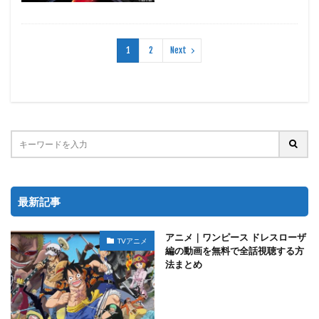
1
2
Next
最新記事
アニメ｜ワンピース ドレスローザ
TVアニメ
編の動画を無料で全話視聴する方
法まとめ