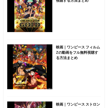
視聴する方法まとめ
映画｜ワンピース フィルム
Zの動画をフル無料視聴す
る方法まとめ
映画｜ワンピース ストロン