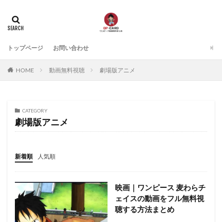
検索
トップページ
お問い合わせ
HOME
動画無料視聴
劇場版アニメ
CATEGORY
劇場版アニメ
新着順
人気順
映画｜ワンピース 麦わらチ
ェイスの動画をフル無料視
聴する方法まとめ